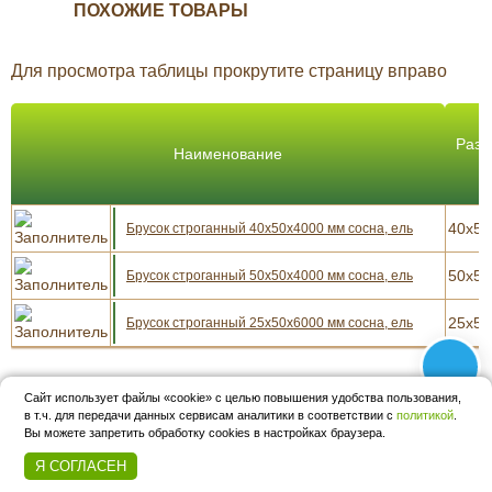
ПОХОЖИЕ ТОВАРЫ
Для просмотра таблицы прокрутите страницу вправо
Разм
Наименование
м
40x50
Брусок строганный 40x50x4000 мм сосна, ель
50x50
Брусок строганный 50x50x4000 мм сосна, ель
25x50
Брусок строганный 25x50x6000 мм сосна, ель
Сайт использует файлы «cookie» с целью повышения удобства пользования,
в т.ч. для передачи данных сервисам аналитики в соответствии с
политикой
.
8 (928) 148-33-13
Вы можете запретить обработку cookies в настройках браузера.
2377033@gmail.com
Я СОГЛАСЕН