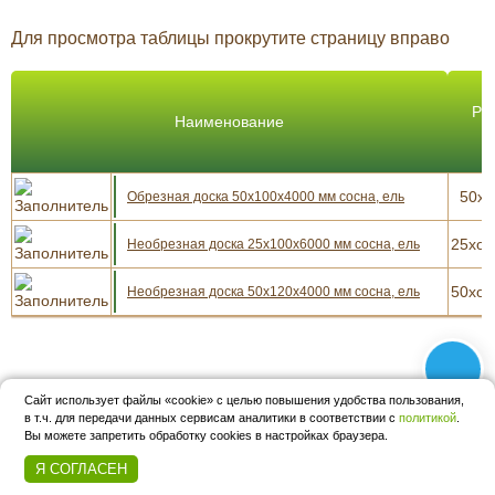
Для просмотра таблицы прокрутите страницу вправо
Ра
Наименование
50x1
Обрезная доска 50x100x4000 мм сосна, ель
25xот
Необрезная доска 25x100x6000 мм сосна, ель
50xот
Необрезная доска 50x120x4000 мм сосна, ель
Сайт использует файлы «cookie» с целью повышения удобства пользования,
в т.ч. для передачи данных сервисам аналитики в соответствии с
политикой
.
8 (928) 148-33-13
Вы можете запретить обработку cookies в настройках браузера.
2377033@gmail.com
Я СОГЛАСЕН