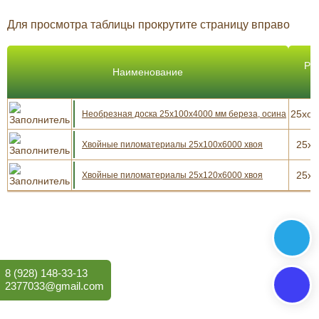
Для просмотра таблицы прокрутите страницу вправо
Ра
Наименование
25xот
Необрезная доска 25x100x4000 мм береза, осина
25x1
Хвойные пиломатериалы 25x100x6000 хвоя
25x1
Хвойные пиломатериалы 25x120x6000 хвоя
8 (928) 148-33-13
2377033@gmail.com