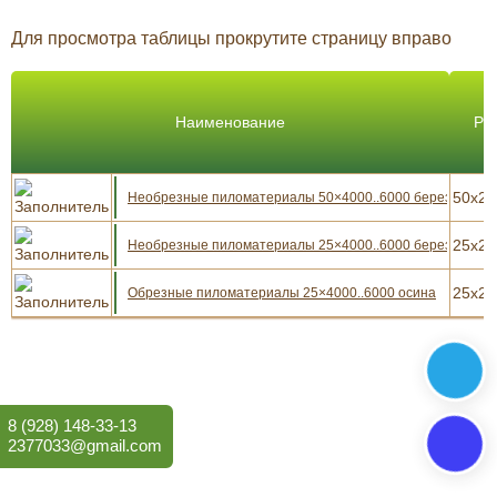
Для просмотра таблицы прокрутите страницу вправо
Наименование
Ра
50x21
Необрезные пиломатериалы 50×4000..6000 береза
25x21
Необрезные пиломатериалы 25×4000..6000 береза
25x21
Обрезные пиломатериалы 25×4000..6000 осина
8 (928) 148-33-13
2377033@gmail.com