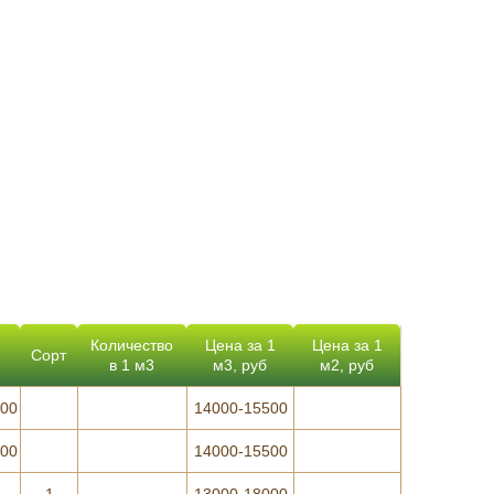
Количество
Цена за 1
Цена за 1
Сорт
в 1 м3
м3, руб
м2, руб
000
14000-15500
000
14000-15500