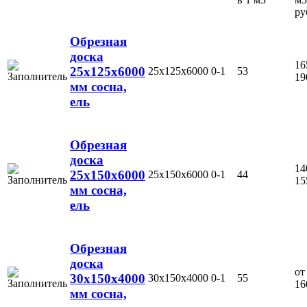
ру
Обрезная
доска
16
25х125х6000
25х125х6000
0-1
53
19
мм сосна,
ель
Обрезная
доска
14
25х150х6000
25х150х6000
0-1
44
15
мм сосна,
ель
Обрезная
доска
от
30х150х4000
30х150х4000
0-1
55
16
мм сосна,