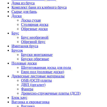
Дома из бруса
Комплект бани из клеёного бруса
Сырье для бань
Доски
Доска сухая
Столярная доска
Обрезные доски
Брус
Брус необрезной
Обрезной брус
Имитация бруса
Брусок
Бруски монтажные
Бруски обрезные
Половые доски
Шпунтованная доска для пола
Евро пол (половые доски)
Древесные листовые материалы
OSB (ОСП) плиты
ДВП (оргалит)
Фанера
Древесно-стружечные плиты (ДСП)
Блок хаус
Вагонка и евровагонка
Вагонка